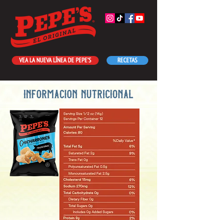
VEA LA NUEVA LÍNEA DE PEPE’S
RECETAS
información nutricional