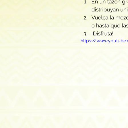
En un tazón gr
distribuyan un
Vuelca la mezc
o hasta que la
¡Disfruta!
https://www.youtub