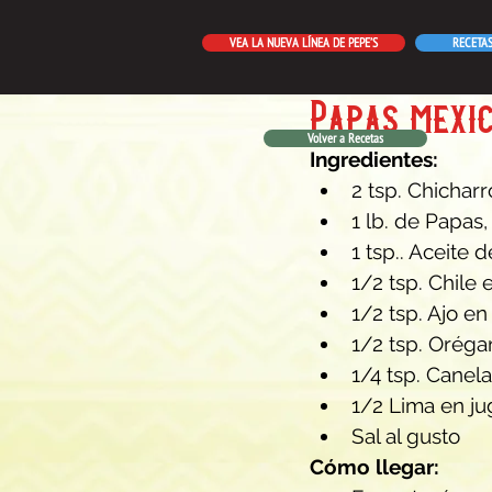
VEA LA NUEVA LÍNEA DE PEPE’S
RECETA
Papas mexic
Volver a Recetas
Ingredientes:
2 tsp. Chicharr
1 lb. de Papas
1 tsp.. Aceite d
1/2 tsp. Chile 
1/2 tsp. Ajo en
1/2 tsp. Oréga
1/4 tsp. Canela
1/2 Lima en ju
Sal al gusto
Cómo llegar: