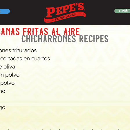
CONTÁC
S
anas fritas al aire
chicharrones recipes
ones triturados
, cortadas en cuartos
e oliva
en polvo
 polvo
no
go