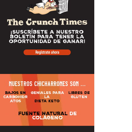
¡Suscríbete a nuestro
boletín para tener la
oportunidad de ganar!
Regístrate ahora
nuestros chicharrones son ...
bajos en
​
Geniales para
LIBRES DE
Carbohidr
la
gluten
atos
Dieta Keto
fuente natural
de
colágeno