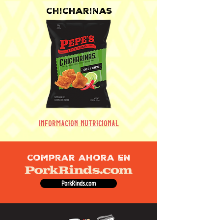
chi
charinas
información nutricional
comprar ahora en
PorkRinds.com